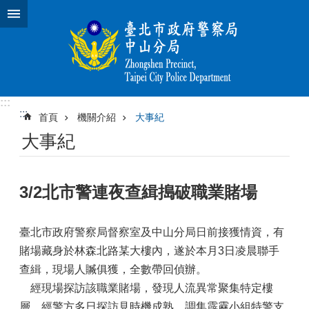
跳到主要內容區塊
:::
:::
首頁
機關介紹
大事紀
大事紀
3/2北市警連夜查緝搗破職業賭場
臺北市政府警察局督察室及中山分局日前接獲情資，有
賭場藏身於林森北路某大樓內，遂於本月3日凌晨聯手
查緝，現場人贓俱獲，全數帶回偵辦。
經現場探訪該職業賭場，發現人流異常聚集特定樓
層，經警方多日探訪見時機成熟，調集霹靂小組特警支